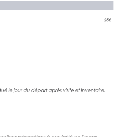
25
€
é le jour du départ après visite et inventaire.
 Locations saisonnières à proximité de Fouras,