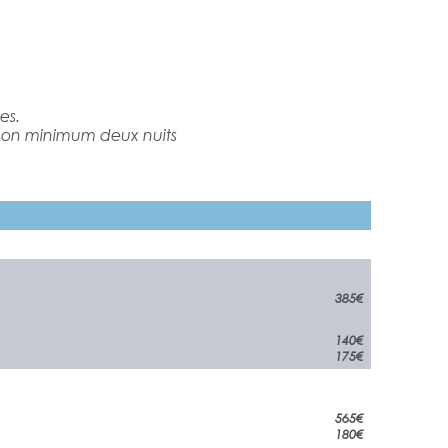
es.
inon minimum deux nuits
385€
140
€
175€
565€
INE
180€