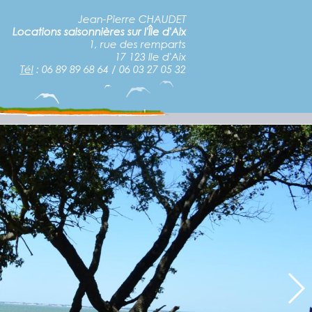
Jean-Pierre CHAUDET
Locations saisonnières sur l'Île d'Aix
1, rue des remparts
17 123 Ile d'Aix
Tél
: 06 89 89 68 64 / 06 03 27 05 32