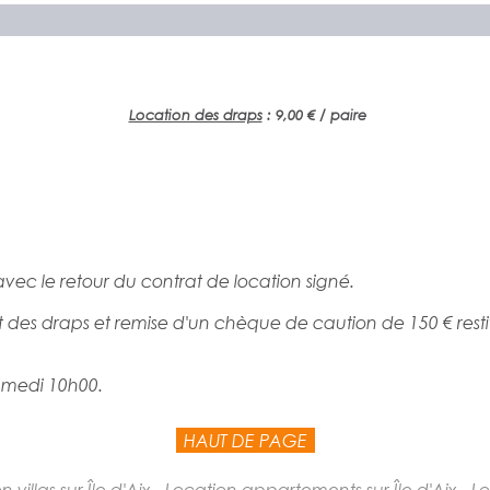
Location des draps
: 9,00 € / paire
vec le retour du contrat de location signé.
 des draps et remise d'un chèque de caution de 150 € restitu
amedi 10h00.
HAUT DE PAGE
on villas sur Île d'Aix - Location appartements sur Île d'Aix -