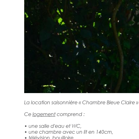
La location saisonnière « Chambre Bleue Claire »
Ce
logement
comprend :
• une salle d'eau et WC,
• une chambre avec un lit en 140cm,
• télévision, bouilloire