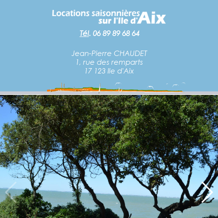
Tél
.
06 89 89 68 64
Jean-Pierre CHAUDET
1, rue des remparts
17 123 Ile d'Aix